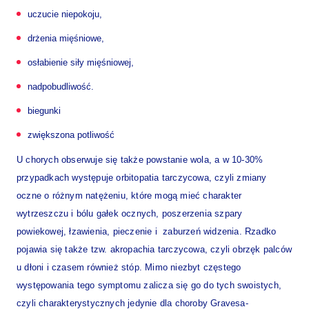
uczucie niepokoju,
drżenia mięśniowe,
osłabienie siły mięśniowej,
nadpobudliwość.
biegunki
zwiększona potliwość
U chorych obserwuje się także powstanie wola, a w 10-30%
przypadkach występuje orbitopatia tarczycowa, czyli zmiany
oczne o różnym natężeniu, które mogą mieć charakter
wytrzeszczu i bólu gałek ocznych, poszerzenia szpary
powiekowej, łzawienia, pieczenie i zaburzeń widzenia. Rzadko
pojawia się także tzw. akropachia tarczycowa, czyli obrzęk palców
u dłoni i czasem również stóp. Mimo niezbyt częstego
występowania tego symptomu zalicza się go do tych swoistych,
czyli charakterystycznych jedynie dla choroby Gravesa-